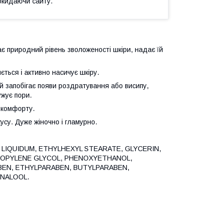
окидаючи сайту.
гає природний рівень зволоженості шкіри, надає їй
ється і активно насичує шкіру.
й запобігає появи роздратування або висипу,
ужує пори.
і комфорту.
усу. Дуже жіночно і гламурно.
LIQUIDUM, ETHYLHEXYL STEARATE, GLYCERIN,
ROPYLENE GLYCOL, PHENOXYETHANOL,
BEN, ETHYLPARABEN, BUTYLPARABEN,
INALOOL.