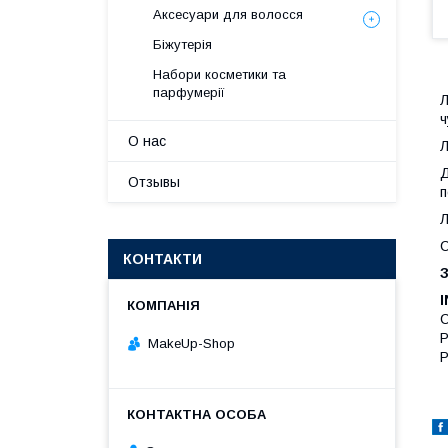
Аксесуари для волосся
Біжутерія
Набори косметики та
парфумерії
Л
ч
О нас
Л
Д
Отзывы
п
Л
С
КОНТАКТИ
MakeUp-Shop
P