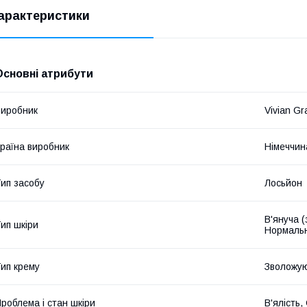
арактеристики
Основні атрибути
иробник
Vivian Gr
раїна виробник
Німеччин
ип засобу
Лосьйон
В'януча (
ип шкіри
Нормальн
ип крему
Зволожу
роблема і стан шкіри
В'ялість,