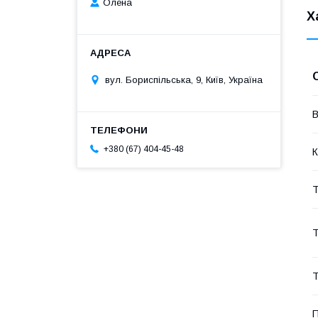
Олена
Х
вул. Бориспільська, 9, Київ, Україна
В
+380 (67) 404-45-48
К
Т
Т
Т
П