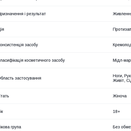
ризначення і результат
Живлення
ія
Протизап
онсистенція засобу
Кремопод
ласифікація косметичного засобу
Мідл-мар
Ноги, Рук
бласть застосування
Живіт, Сі
тать
Жіноча
ік
18+
ікова група
Без обме