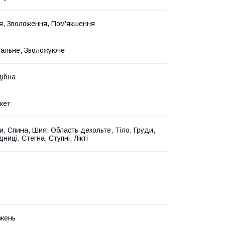
, Зволоження, Пом'якшення
альне, Зволожуюче
ібна
кет
и, Спина, Шия, Область декольте, Тіло, Груди,
дниці, Стегна, Ступні, Лікті
жень