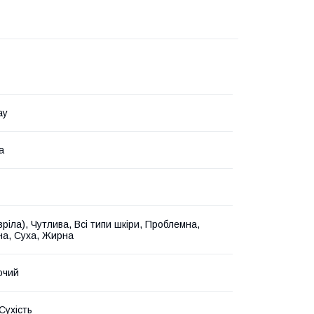
ay
а
зріла), Чутлива, Всі типи шкіри, Проблемна,
а, Суха, Жирна
ючий
 Сухість