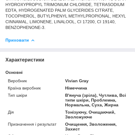
HYDROXYPROPYL TRIMONIUM CHLORIDE, TETRASODIUM
EDTA, HYDROGENATED PALM GLYCERIDES CITRATE,
TOCOPHEROL, BUTYLPHENYL METHYLPROPIONAL, HEXYL
CINNAMAL, LIMONENE, LINALOOL, CI 17200, CI 19140,
BENZOPHENONE-3.
Приховати
Характеристики
Основні
Виробник
Vivian Gray
Країна виробник
Німеччина
Тип шкіри
В'януча (зріла), Чутлива, Всі
типи шкіри, Проблемна,
Нормальна, Суха, Жирна
Дія
Тонізуючу, Очищаючий,
Зволожуюче
Призначення і результат
Очищення, Зволоження,
Захист