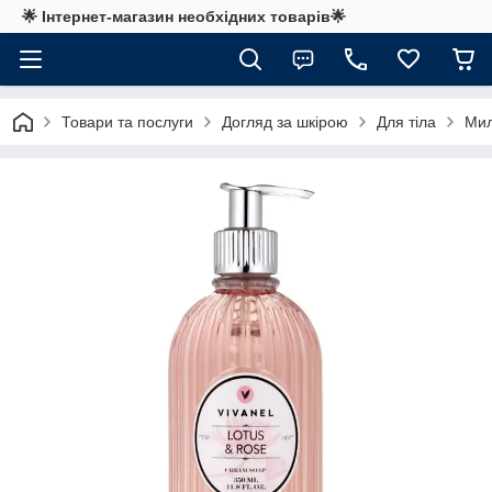
🌟 Інтернет-магазин необхідних товарів🌟
Товари та послуги
Догляд за шкірою
Для тіла
Мил