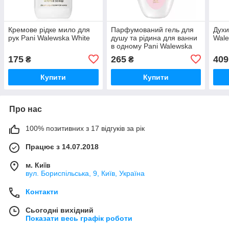
Кремове рідке мило для
Парфумований гель для
Духи
рук Pani Walewska White
душу та рідина для ванни
Wale
в одному Pani Walewska
Sweet Romance
175
265
409
₴
₴
Купити
Купити
Про нас
100% позитивних з 17 відгуків за рік
Працює з 14.07.2018
м. Київ
вул. Бориспільська, 9, Київ, Україна
Контакти
Сьогодні вихідний
Показати весь графік роботи