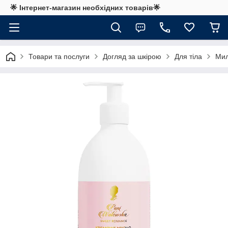
🌟 Інтернет-магазин необхідних товарів🌟
Товари та послуги
Догляд за шкірою
Для тіла
Мил