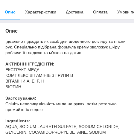
Опис
Характеристики
Доставка
Оплата
Умови п
Опис
Ідеально підходить як засіб для щоденного догляду та гігієни
рук. Спеціально підібрана формула крему зволожує шкіру,
роблячи її гладкою та м'якою на дотик.
АКТИВНІ ІНГРЕДІЄНТИ:
ЕКСТРАКТ МЕДУ
КОМПЛЕКС ВІТАМІНІВ З ГРУПИ B
ВІТАМІНИ A, E, F, H
БІОТИН
Застосування:
Спініть невелику кількість мила на руках, потім ретельно
промийте їх водою.
Ingredients:
AQUA, SODIUM LAURETH SULFATE, SODIUM CHLORIDE,
GLYCERIN, COCAMIDOPROPYL BETAINE, SODIUM