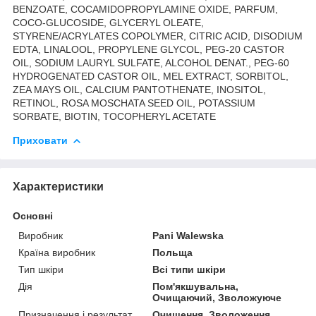
BENZOATE, COCAMIDOPROPYLAMINE OXIDE, PARFUM,
COCO-GLUCOSIDE, GLYCERYL OLEATE,
STYRENE/ACRYLATES COPOLYMER, CITRIC ACID, DISODIUM
EDTA, LINALOOL, PROPYLENE GLYCOL, PEG-20 CASTOR
OIL, SODIUM LAURYL SULFATE, ALCOHOL DENAT., PEG-60
HYDROGENATED CASTOR OIL, MEL EXTRACT, SORBITOL,
ZEA MAYS OIL, CALCIUM PANTOTHENATE, INOSITOL,
RETINOL, ROSA MOSCHATA SEED OIL, POTASSIUM
SORBATE, BIOTIN, TOCOPHERYL ACETATE
Приховати
Характеристики
Основні
Виробник
Pani Walewska
Країна виробник
Польща
Тип шкіри
Всі типи шкіри
Дія
Пом'якшувальна,
Очищаючий, Зволожуюче
Призначення і результат
Очищення, Зволоження