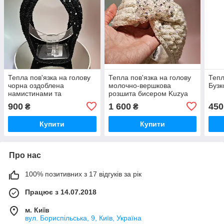
Тепла пов'язка на голову
Тепла пов'язка на голову
Тепл
чорна оздоблена
молочно-вершкова
Бузк
намистинами та
розшита бисером Kuzya
кристалами Kuzya
Production
900
1 600
450
₴
₴
Production
Купити
Купити
Про нас
100% позитивних з 17 відгуків за рік
Працює з 14.07.2018
м. Київ
вул. Бориспільська, 9, Київ, Україна