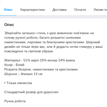
Опис
Характеристики
Доставка
Оплата
Умови п
Опис
Зберігайте затишок і стиль з цією вовняною пов'язкою на
голову ручної роботи, багато розшитої скляними
намистинами, перлами та блискучими кристалами. Широкий
дизайн не тільки зігріє вас, але й додасть нотки гламуру у ваші
повсякденні та святкові образи.
Матеріал
- 51% акріл 25% мохер 24% вовна
Колір
- Білий
Розшита бісером, намистинами та кристалами.
Ширина
– близько 13 см
• Тільки хімчистка
Стандартний розмір для дорослих
Ручна робота.